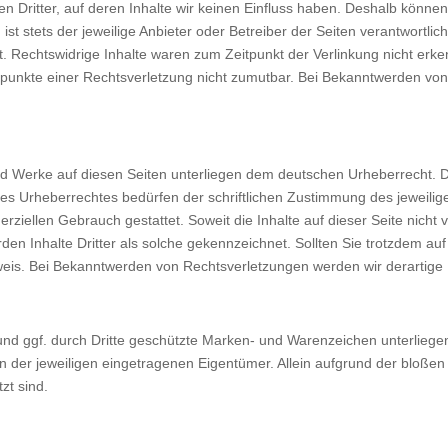
n Dritter, auf deren Inhalte wir keinen Einfluss haben. Deshalb könne
ist stets der jeweilige Anbieter oder Betreiber der Seiten verantwortli
. Rechtswidrige Inhalte waren zum Zeitpunkt der Verlinkung nicht erken
tspunkte einer Rechtsverletzung nicht zumutbar. Bei Bekanntwerden vo
 und Werke auf diesen Seiten unterliegen dem deutschen Urheberrecht. D
es Urheberrechtes bedürfen der schriftlichen Zustimmung des jeweilig
erziellen Gebrauch gestattet. Soweit die Inhalte auf dieser Seite nicht
den Inhalte Dritter als solche gekennzeichnet. Sollten Sie trotzdem 
weis. Bei Bekanntwerden von Rechtsverletzungen werden wir derartige
 und ggf. durch Dritte geschützte Marken- und Warenzeichen unterlieg
 der jeweiligen eingetragenen Eigentümer. Allein aufgrund der bloßen 
zt sind.