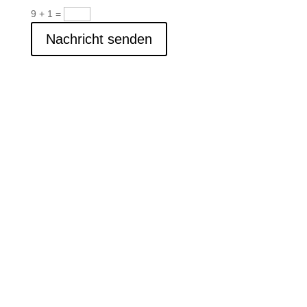
9 + 1
=
Nachricht senden
Meine Mission: Deine
Gesundheit und
Dein Potenzial