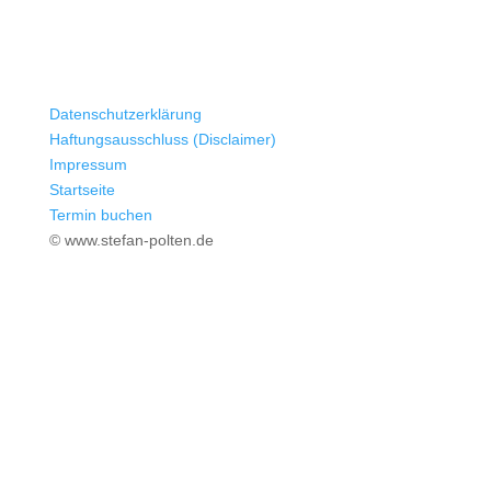
Datenschutzerklärung
Haftungsausschluss (Disclaimer)
Impressum
Startseite
Termin buchen
© www.stefan-polten.de