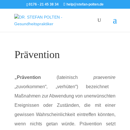
0176 - 21 45 38 34
help@stefan-polten.de
Prävention
„Prävention
(
lateinisch
praevenire
„zuvorkommen“‚ „verhüten“) bezeichnet
Maßnahmen zur Abwendung von unerwünschten
Ereignissen oder Zuständen, die mit einer
gewissen
Wahrscheinlichkeit
eintreffen könnten,
wenn nichts getan würde. Prävention setzt