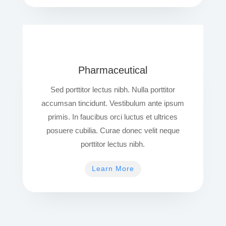
Pharmaceutical
Sed porttitor lectus nibh. Nulla porttitor
accumsan tincidunt. Vestibulum ante ipsum
primis. In faucibus orci luctus et ultrices
posuere cubilia. Curae donec velit neque
porttitor lectus nibh.
Learn More