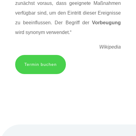
zunächst voraus, dass geeignete Maßnahmen
verfügbar sind, um den Eintritt dieser Ereignisse
zu beeinflussen. Der Begriff der
Vorbeugung
wird
synonym
verwendet.“
Wikipedia
Termin buchen