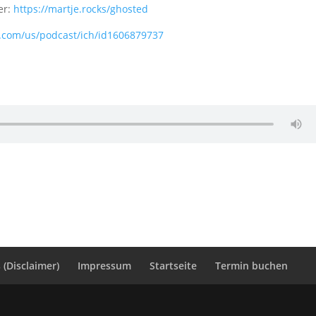
er:
https://martje.rocks/ghosted
e.com/us/podcast/ich/id1606879737
e
(Disclaimer)
Impressum
Startseite
Termin buchen