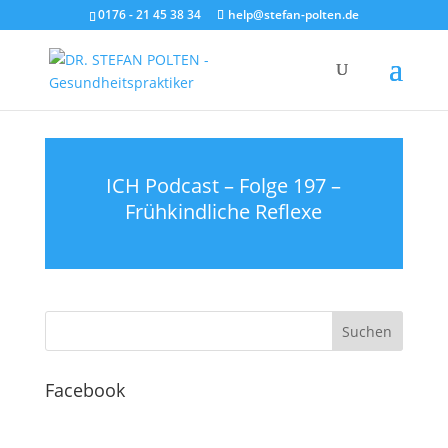
0176 - 21 45 38 34
help@stefan-polten.de
ICH Podcast – Folge 197 –
Frühkindliche Reflexe
Facebook