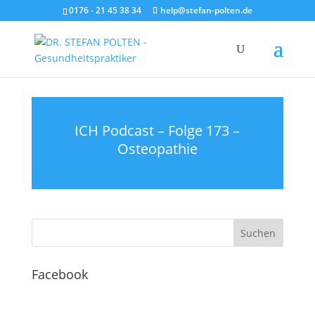
0176 - 21 45 38 34
help@stefan-polten.de
ICH Podcast – Folge 173 –
Osteopathie
Facebook