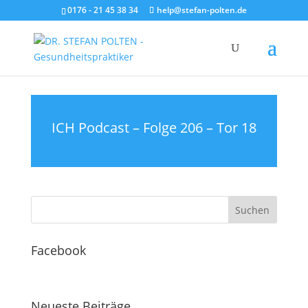
0176 - 21 45 38 34
help@stefan-polten.de
ICH Podcast – Folge 206 – Tor 18
Facebook
Neueste Beiträge