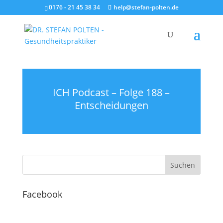
0176 - 21 45 38 34
help@stefan-polten.de
ICH Podcast – Folge 188 –
Entscheidungen
Facebook