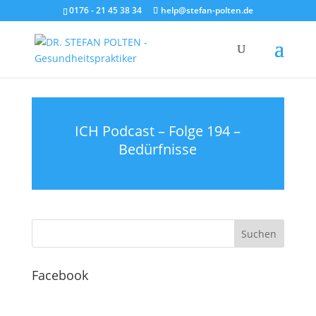
0176 - 21 45 38 34
help@stefan-polten.de
ICH Podcast – Folge 194 –
Bedürfnisse
Facebook