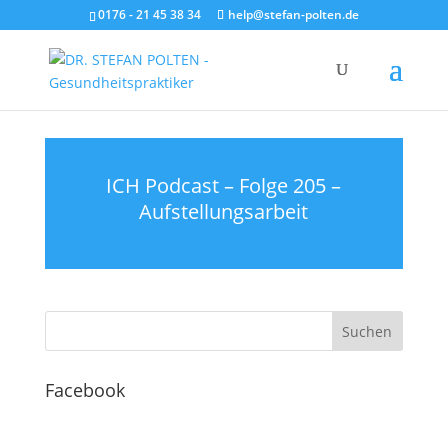
0176 - 21 45 38 34
help@stefan-polten.de
ICH Podcast – Folge 205 –
Aufstellungsarbeit
Facebook