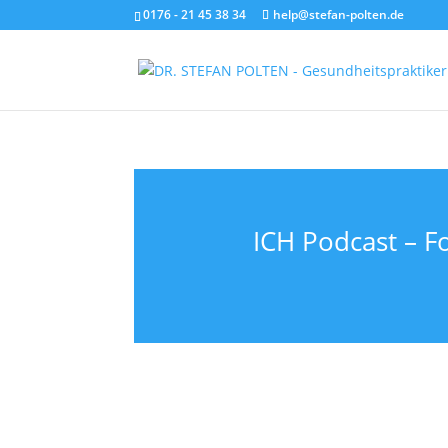
0176 - 21 45 38 34
help@stefan-polten.de
ICH Podcast – F