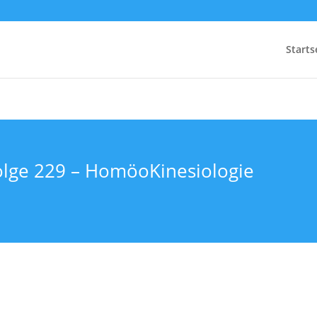
Starts
olge 229 – HomöoKinesiologie