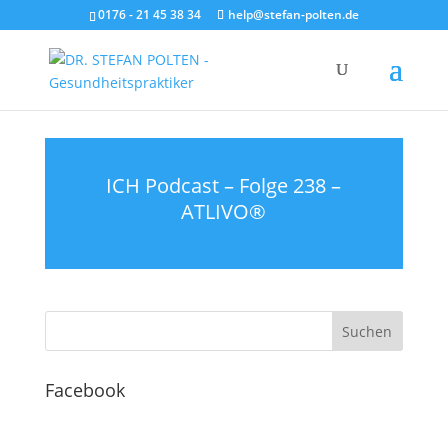
0176 - 21 45 38 34
help@stefan-polten.de
ICH Podcast – Folge 238 –
ATLIVO®
Facebook