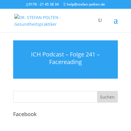
0176 - 21 45 38 34
help@stefan-polten.de
ICH Podcast – Folge 241 –
Facereading
Facebook