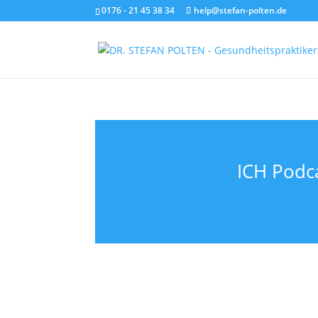
0176 - 21 45 38 34
help@stefan-polten.de
ICH Podca