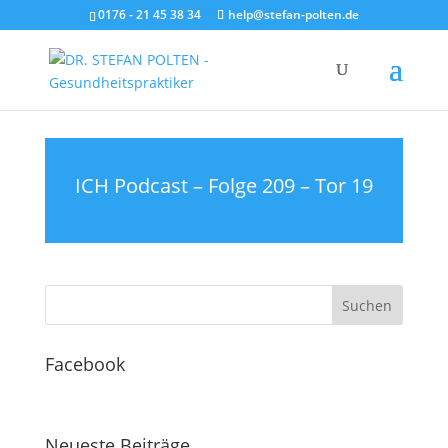
0176 - 21 45 38 34
help@stefan-polten.de
ICH Podcast – Folge 209 – Tor 19
Facebook
Neueste Beiträge