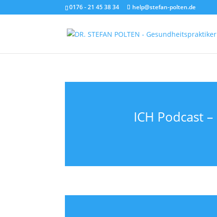
0176 - 21 45 38 34
help@stefan-polten.de
ICH Podcast –