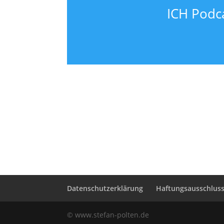
ICH Podca
Datenschutzerklärung
Haftungsausschluss 
© www.stefan-polten.de