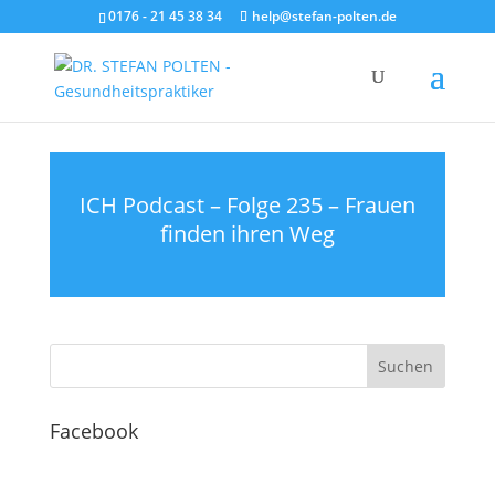
0176 - 21 45 38 34
help@stefan-polten.de
ICH Podcast – Folge 235 – Frauen
finden ihren Weg
Facebook