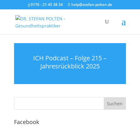
0176 - 21 45 38 34
help@stefan-polten.de
ICH Podcast – Folge 215 –
Jahresrückblick 2025
Facebook