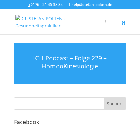
0176 - 21 45 38 34
help@stefan-polten.de
ICH Podcast – Folge 229 –
HomöoKinesiologie
Facebook