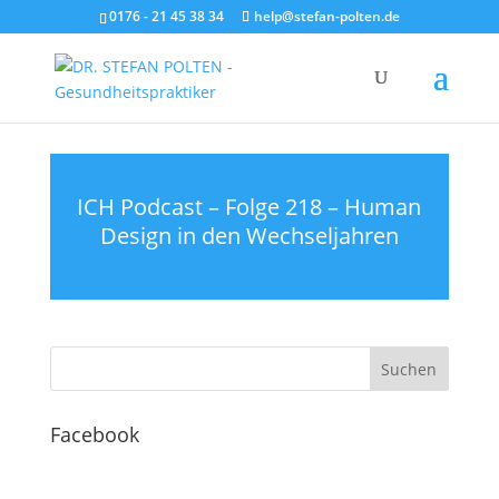
0176 - 21 45 38 34
help@stefan-polten.de
ICH Podcast – Folge 218 – Human
Design in den Wechseljahren
Facebook