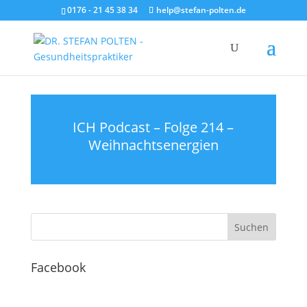
0176 - 21 45 38 34
help@stefan-polten.de
ICH Podcast – Folge 214 –
Weihnachtsenergien
Facebook