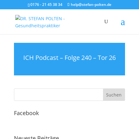
0176 - 21 45 38 34
help@stefan-polten.de
ICH Podcast – Folge 240 – Tor 26
Facebook
Neueste Beiträge