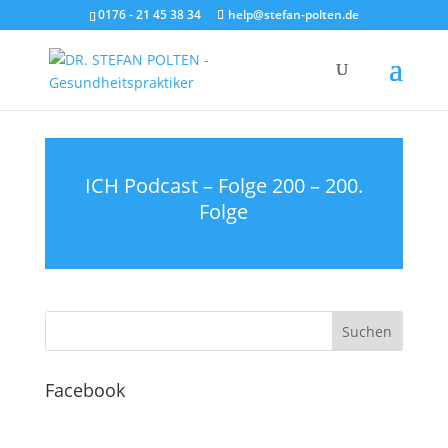
0176 - 21 45 38 34
help@stefan-polten.de
ICH Podcast – Folge 200 – 200.
Folge
Facebook