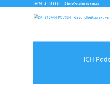
0176 - 21 45 38 34
help@stefan-polten.de
ICH Podc