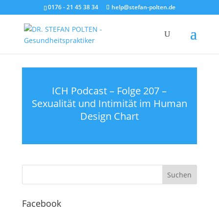
0176 - 21 45 38 34
help@stefan-polten.de
ICH Podcast – Folge 207 –
Sexualität und Intimität im Human
Design Chart
Facebook