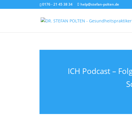
0176 - 21 45 38 34
help@stefan-polten.de
ICH Podcast – Fol
S