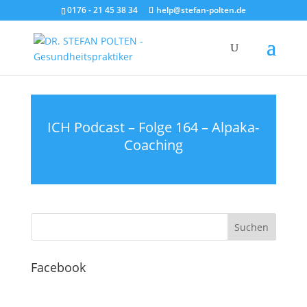
0176 - 21 45 38 34
help@stefan-polten.de
ICH Podcast – Folge 164 – Alpaka-
Coaching
Facebook