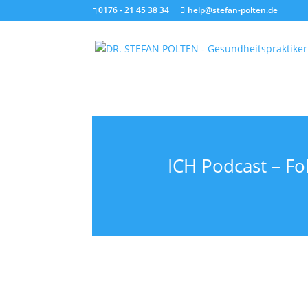
0176 - 21 45 38 34
help@stefan-polten.de
ICH Podcast – Fol