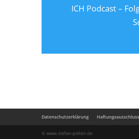
ICH Podcast – Fol
S
Datenschutzerklärung
Haftungsausschluss 
© www.stefan-polten.de