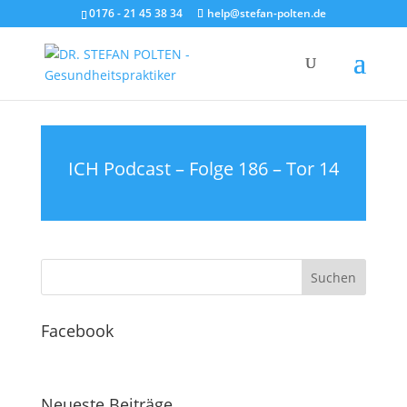
0176 - 21 45 38 34
help@stefan-polten.de
ICH Podcast – Folge 186 – Tor 14
Facebook
Neueste Beiträge