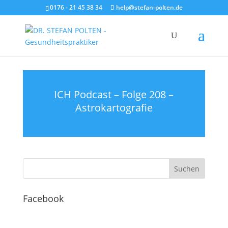
0176 - 21 45 38 34
help@stefan-polten.de
ICH Podcast – Folge 208 –
Astrokartografie
Facebook