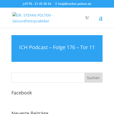
0176 - 21 45 38 34
help@stefan-polten.de
ICH Podcast – Folge 176 – Tor 11
Facebook
Neueste Beiträge