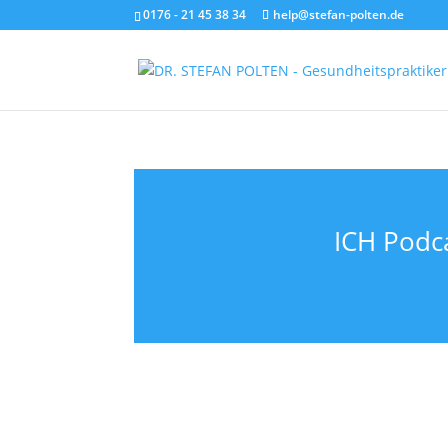
0176 - 21 45 38 34
help@stefan-polten.de
ICH Podca