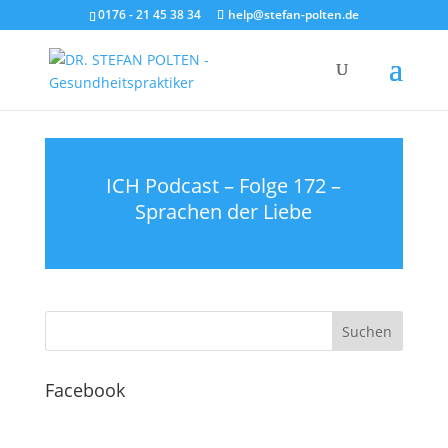
0176 - 21 45 38 34
help@stefan-polten.de
ICH Podcast – Folge 172 –
Sprachen der Liebe
Facebook