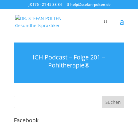
0176 - 21 45 38 34
help@stefan-polten.de
ICH Podcast – Folge 201 –
Pohltherapie®
Facebook