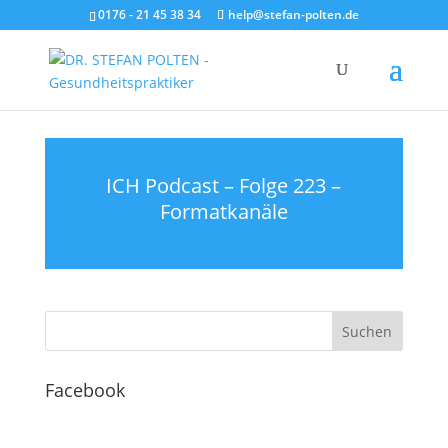
0176 - 21 45 38 34
help@stefan-polten.de
ICH Podcast – Folge 223 –
Formatkanäle
Facebook