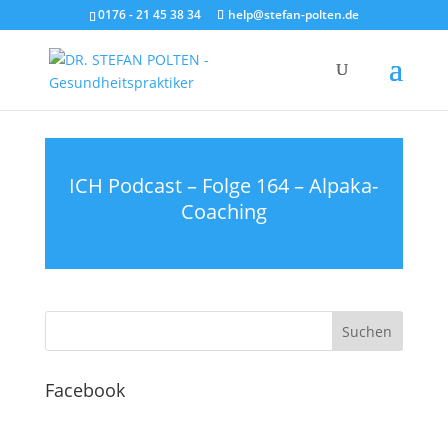
0176 - 21 45 38 34
help@stefan-polten.de
ICH Podcast – Folge 164 – Alpaka-
Coaching
Facebook