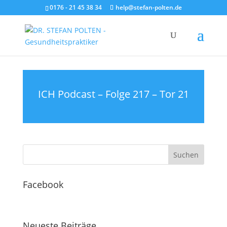
0176 - 21 45 38 34
help@stefan-polten.de
ICH Podcast – Folge 217 – Tor 21
Facebook
Neueste Beiträge