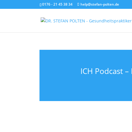
0176 - 21 45 38 34
help@stefan-polten.de
ICH Podcast –