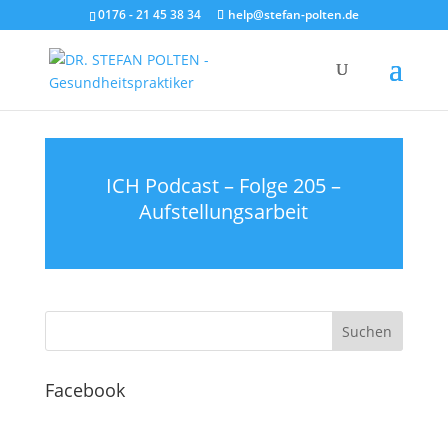
0176 - 21 45 38 34
help@stefan-polten.de
ICH Podcast – Folge 205 –
Aufstellungsarbeit
Facebook