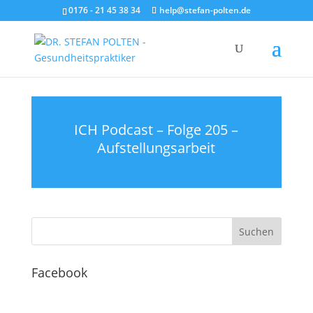
0176 - 21 45 38 34
help@stefan-polten.de
ICH Podcast – Folge 205 –
Aufstellungsarbeit
Facebook