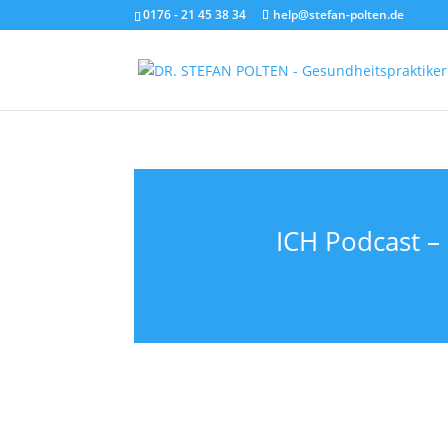
0176 - 21 45 38 34
help@stefan-polten.de
ICH Podcast –