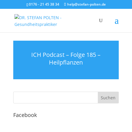
0176 - 21 45 38 34
help@stefan-polten.de
ICH Podcast – Folge 185 –
Heilpflanzen
Facebook