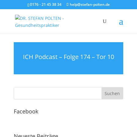
0176 - 21 45 38 34
help@stefan-polten.de
ICH Podcast – Folge 174 – Tor 10
Facebook
Neueste Beiträge