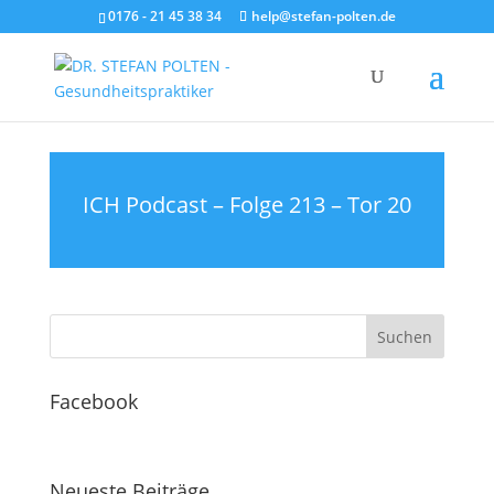
0176 - 21 45 38 34
help@stefan-polten.de
ICH Podcast – Folge 213 – Tor 20
Facebook
Neueste Beiträge