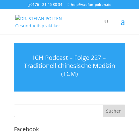
0176 - 21 45 38 34
help@stefan-polten.de
ICH Podcast – Folge 227 –
Traditionell chinesische Medizin
(TCM)
Facebook