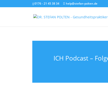
0176 - 21 45 38 34
help@stefan-polten.de
ICH Podcast – Fol