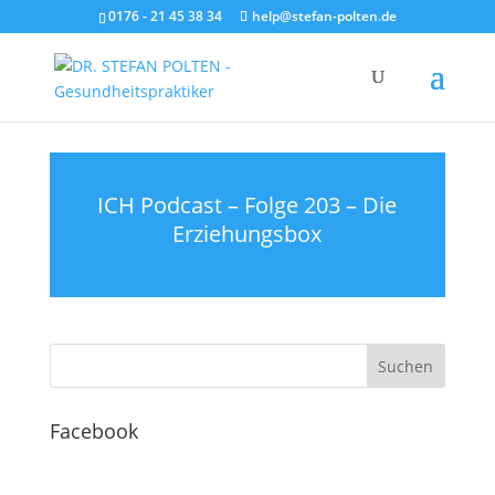
0176 - 21 45 38 34
help@stefan-polten.de
ICH Podcast – Folge 203 – Die
Erziehungsbox
Facebook