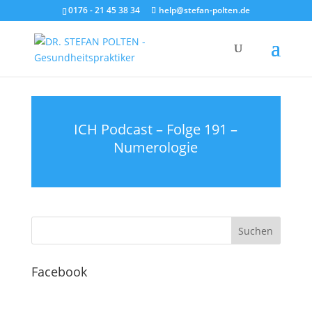
0176 - 21 45 38 34
help@stefan-polten.de
ICH Podcast – Folge 191 –
Numerologie
Facebook