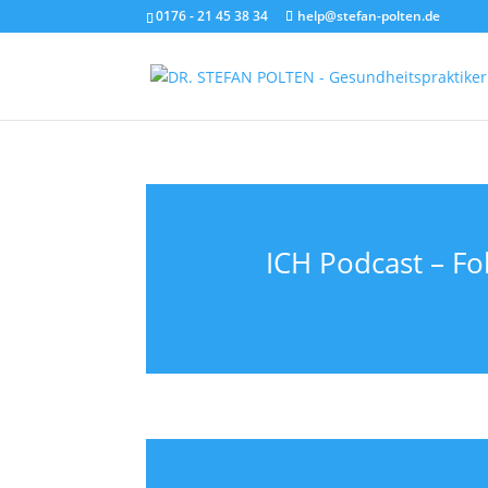
0176 - 21 45 38 34
help@stefan-polten.de
ICH Podcast – Fol